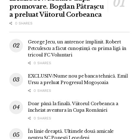
promovare. Bogdan Pătrașcu
a preluat Viitorul Corbeanca
0 SHARES
George Jecu, un antrenor împlinit. Robert
Petculescu a făcut cunoștință cu prima ligă în
tricoul FC Voluntari
0 SHARES
EXCLUSIV/Nume nou pe banca tehnică. Emil
Ursu a preluat Progresul Mogoșoaia
0 SHARES
Doar până la finală. Viitorul Corbeanca a
încheiat aventura în Cupa României
0 SHARES
În linie dreaptă. Ultimele două amicale
pentru SC Popești Leordeni