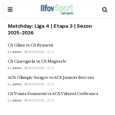
Matchday:
Liga 4 | Etapa 3 | Sezon
2025-2026
CS Glina vs CS Branesti
by
admin
19/10/2025
0
CS Ciorogarla vs CS Magurele
by
admin
19/10/2025
0
ACS Olimpic Snagov vs ACS Juniors Berceni
by
admin
19/10/2025
0
CS Vointa Domnesti vs ACS Viitorul Corbeanca
by
admin
19/10/2025
0