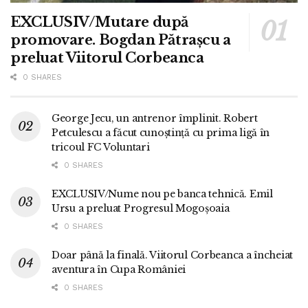
EXCLUSIV/Mutare după
promovare. Bogdan Pătrașcu a
preluat Viitorul Corbeanca
0 SHARES
George Jecu, un antrenor împlinit. Robert
Petculescu a făcut cunoștință cu prima ligă în
tricoul FC Voluntari
0 SHARES
EXCLUSIV/Nume nou pe banca tehnică. Emil
Ursu a preluat Progresul Mogoșoaia
0 SHARES
Doar până la finală. Viitorul Corbeanca a încheiat
aventura în Cupa României
0 SHARES