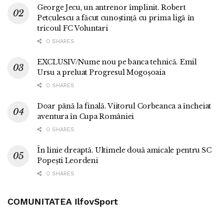
George Jecu, un antrenor împlinit. Robert
Petculescu a făcut cunoștință cu prima ligă în
tricoul FC Voluntari
0 SHARES
EXCLUSIV/Nume nou pe banca tehnică. Emil
Ursu a preluat Progresul Mogoșoaia
0 SHARES
Doar până la finală. Viitorul Corbeanca a încheiat
aventura în Cupa României
0 SHARES
În linie dreaptă. Ultimele două amicale pentru SC
Popești Leordeni
0 SHARES
COMUNITATEA IlfovSport