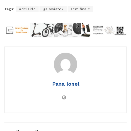
Tags:
adelaide
iga swiatek
semifinale
Pana Ionel