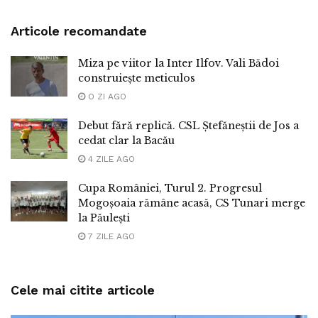
Articole recomandate
Miza pe viitor la Inter Ilfov. Vali Bădoi
construiește meticulos
O ZI AGO
Debut fără replică. CSL Ștefăneștii de Jos a
cedat clar la Bacău
4 ZILE AGO
Cupa României, Turul 2. Progresul
Mogoșoaia rămâne acasă, CS Tunari merge
la Păulești
7 ZILE AGO
Cele mai citite articole