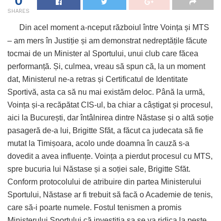
0
SHARES
Din acel moment a-nceput războiul între Voința și MTS
– am mers în Justiție și am demonstrat nedreptățile făcute
tocmai de un Minister al Sportului, unui club care făcea
performanță. Și, culmea, vreau să spun că, la un moment
dat, Ministerul ne-a retras și Certificatul de Identitate
Sportivă, asta ca să nu mai existăm deloc. Până la urmă,
Voința și-a recăpătat CIS-ul, ba chiar a câștigat și procesul,
aici la București, dar întâlnirea dintre Năstase și o altă soție
pasageră de-a lui, Brigitte Sfăt, a făcut ca judecata să fie
mutat la Timișoara, acolo unde doamna în cauză s-a
dovedit a avea influențe. Voința a pierdut procesul cu MTS,
spre bucuria lui Năstase și a soției sale, Brigitte Sfăt.
Conform protocolului de atribuire din partea Ministerului
Sportului, Năstase ar fi trebuit să facă o Academie de tenis,
care să-i poarte numele. Fostul tenismen a promis
Ministerului Sportului că investiția sa se va ridica la peste