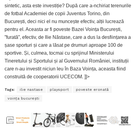
sintetic, asta este investiție? După care a-nchiriat terenurile
de fotbal Academiei de copii Juventus Torino, din
București, deci nici el nu muncește efectiv, alții lucrează
pentru el. Aceasta ar fi poveste Bazei Voința București,
”furată”, efectiv, de Ilie Năstase, care a dus la desființarea a
șase sporturi și care a lăsat pe drumuri aproape 100 de
sportive. Și, culmea, tocmai cu sprijinul Ministerului
Tineretului și Sportului și al Guvernului României, instituții
care n-au investit niciun leu în Baza Voința, aceasta fiind
construită de cooperatorii UCECOM. ]]>
Tags:
ilie nastase
playsport
poveste eronată
voința bucurești