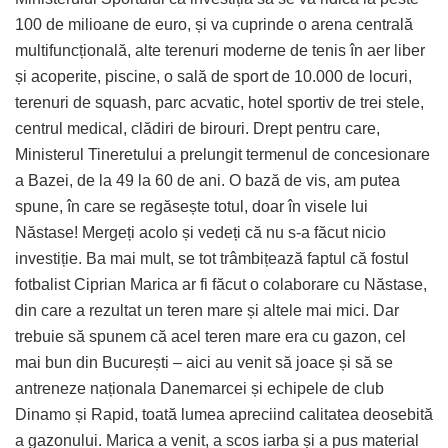
100 de milioane de euro, și va cuprinde o arena centrală
multifuncțională, alte terenuri moderne de tenis în aer liber
și acoperite, piscine, o sală de sport de 10.000 de locuri,
terenuri de squash, parc acvatic, hotel sportiv de trei stele,
centrul medical, clădiri de birouri. Drept pentru care,
Ministerul Tineretului a prelungit termenul de concesionare
a Bazei, de la 49 la 60 de ani. O bază de vis, am putea
spune, în care se regăsește totul, doar în visele lui
Năstase! Mergeți acolo și vedeți că nu s-a făcut nicio
investiție. Ba mai mult, se tot trâmbițează faptul că fostul
fotbalist Ciprian Marica ar fi făcut o colaborare cu Năstase,
din care a rezultat un teren mare și altele mai mici. Dar
trebuie să spunem că acel teren mare era cu gazon, cel
mai bun din București – aici au venit să joace și să se
antreneze naționala Danemarcei și echipele de club
Dinamo și Rapid, toată lumea apreciind calitatea deosebită
a gazonului. Marica a venit, a scos iarba și a pus material