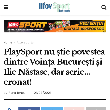
Home
Alte sporturi
PlaySport nu știe povestea
dintre Voința București și
Ilie Năstase, dar scrie…
eronat!
by
Pana Ionel
01/03/2021