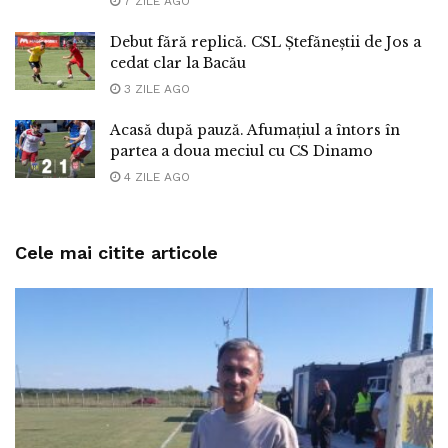
7 ZILE AGO
Debut fără replică. CSL Ștefăneștii de Jos a
cedat clar la Bacău
3 ZILE AGO
Acasă după pauză. Afumațiul a întors în
partea a doua meciul cu CS Dinamo
4 ZILE AGO
Cele mai citite articole