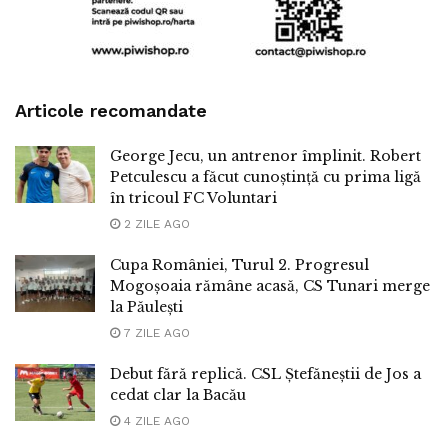
Articole recomandate
George Jecu, un antrenor împlinit. Robert
Petculescu a făcut cunoștință cu prima ligă
în tricoul FC Voluntari
2 ZILE AGO
Cupa României, Turul 2. Progresul
Mogoșoaia rămâne acasă, CS Tunari merge
la Păulești
7 ZILE AGO
Debut fără replică. CSL Ștefăneștii de Jos a
cedat clar la Bacău
4 ZILE AGO