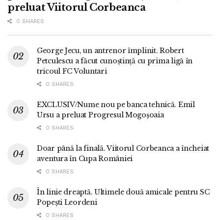
preluat Viitorul Corbeanca
0 SHARES
George Jecu, un antrenor împlinit. Robert
Petculescu a făcut cunoștință cu prima ligă în
tricoul FC Voluntari
0 SHARES
EXCLUSIV/Nume nou pe banca tehnică. Emil
Ursu a preluat Progresul Mogoșoaia
0 SHARES
Doar până la finală. Viitorul Corbeanca a încheiat
aventura în Cupa României
0 SHARES
În linie dreaptă. Ultimele două amicale pentru SC
Popești Leordeni
0 SHARES