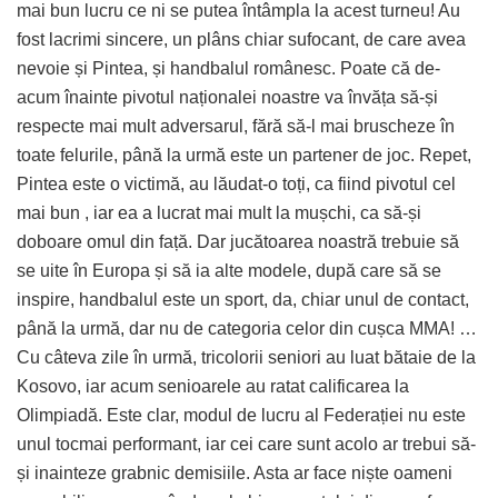
mai bun lucru ce ni se putea întâmpla la acest turneu! Au
fost lacrimi sincere, un plâns chiar sufocant, de care avea
nevoie și Pintea, și handbalul românesc. Poate că de-
acum înainte pivotul naționalei noastre va învăța să-și
respecte mai mult adversarul, fără să-l mai bruscheze în
toate felurile, până la urmă este un partener de joc. Repet,
Pintea este o victimă, au lăudat-o toți, ca fiind pivotul cel
mai bun , iar ea a lucrat mai mult la mușchi, ca să-și
doboare omul din față. Dar jucătoarea noastră trebuie să
se uite în Europa și să ia alte modele, după care să se
inspire, handbalul este un sport, da, chiar unul de contact,
până la urmă, dar nu de categoria celor din cușca MMA! …
Cu câteva zile în urmă, tricolorii seniori au luat bătaie de la
Kosovo, iar acum senioarele au ratat calificarea la
Olimpiadă. Este clar, modul de lucru al Federației nu este
unul tocmai performant, iar cei care sunt acolo ar trebui să-
și inainteze grabnic demisiile. Asta ar face niște oameni