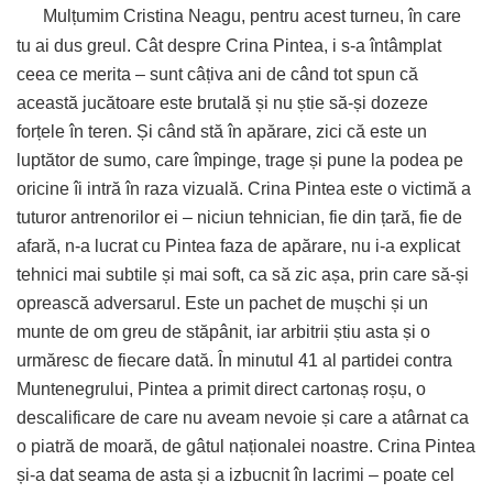
Mulțumim Cristina Neagu, pentru acest turneu, în care
tu ai dus greul. Cât despre Crina Pintea, i s-a întâmplat
ceea ce merita – sunt câțiva ani de când tot spun că
această jucătoare este brutală și nu știe să-și dozeze
forțele în teren. Și când stă în apărare, zici că este un
luptător de sumo, care împinge, trage și pune la podea pe
oricine îi intră în raza vizuală. Crina Pintea este o victimă a
tuturor antrenorilor ei – niciun tehnician, fie din țară, fie de
afară, n-a lucrat cu Pintea faza de apărare, nu i-a explicat
tehnici mai subtile și mai soft, ca să zic așa, prin care să-și
oprească adversarul. Este un pachet de mușchi și un
munte de om greu de stăpânit, iar arbitrii știu asta și o
urmăresc de fiecare dată.
În minutul 41 al partidei contra
Muntenegrului, Pintea a primit direct cartonaș roșu, o
descalificare de care nu aveam nevoie și care a atârnat ca
o piatră de moară, de gâtul naționalei noastre. Crina Pintea
și-a dat seama de asta și a izbucnit în lacrimi – poate cel