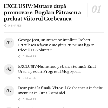
EXCLUSIV/Mutare după
promovare. Bogdan Pătrașcu a
preluat Viitorul Corbeanca
0 SHARES
George Jecu, un antrenor împlinit. Robert
Petculescu a făcut cunoștință cu prima ligă în
tricoul FC Voluntari
0 SHARES
EXCLUSIV/Nume nou pe banca tehnică. Emil
Ursu a preluat Progresul Mogoșoaia
0 SHARES
Doar până la finală. Viitorul Corbeanca a încheiat
aventura în Cupa României
0 SHARES