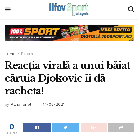
Home
Extern
Reacția virală a unui băiat
căruia Djokovic îi dă
racheta!
by
Pana Ionel
14/06/2021
0
SHARES