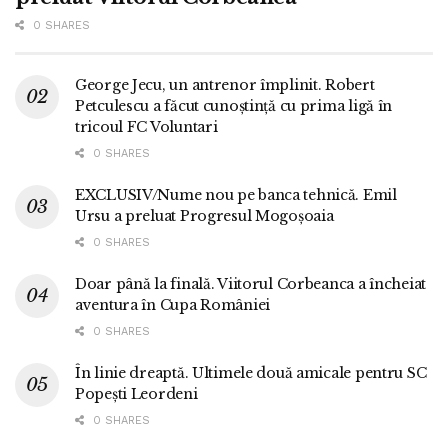
0 SHARES
George Jecu, un antrenor împlinit. Robert
Petculescu a făcut cunoștință cu prima ligă în
tricoul FC Voluntari
0 SHARES
EXCLUSIV/Nume nou pe banca tehnică. Emil
Ursu a preluat Progresul Mogoșoaia
0 SHARES
Doar până la finală. Viitorul Corbeanca a încheiat
aventura în Cupa României
0 SHARES
În linie dreaptă. Ultimele două amicale pentru SC
Popești Leordeni
0 SHARES