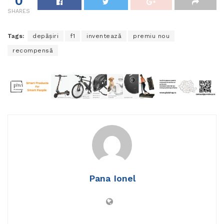
0
SHARES
Tags:
depășiri
f1
inventează
premiu nou
recompensă
Pana Ionel