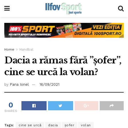
Home
Handbal
Dacia a rămas fără ”șofer”,
cine se urcă la volan?
by
Pana Ionel
16/09/2021
0
SHARES
Tags:
cine se urcă
dacia
șofer
volan