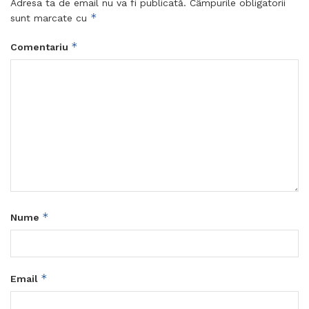
Adresa ta de email nu va fi publicată.
Câmpurile obligatorii
*
sunt marcate cu
*
Comentariu
*
Nume
*
Email