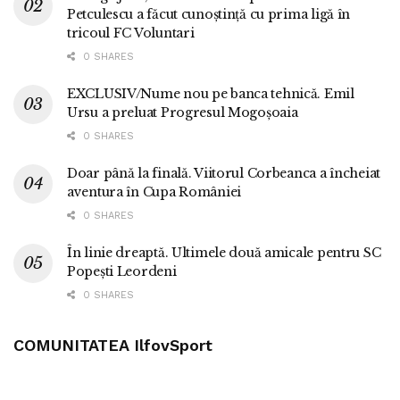
Petculescu a făcut cunoștință cu prima ligă în
tricoul FC Voluntari
0 SHARES
EXCLUSIV/Nume nou pe banca tehnică. Emil
Ursu a preluat Progresul Mogoșoaia
0 SHARES
Doar până la finală. Viitorul Corbeanca a încheiat
aventura în Cupa României
0 SHARES
În linie dreaptă. Ultimele două amicale pentru SC
Popești Leordeni
0 SHARES
COMUNITATEA IlfovSport