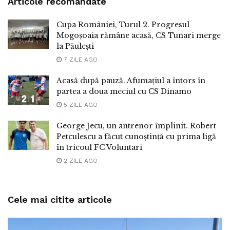
Articole recomandate
Cupa României, Turul 2. Progresul
Mogoșoaia rămâne acasă, CS Tunari merge
la Păulești
7 ZILE AGO
Acasă după pauză. Afumațiul a întors în
partea a doua meciul cu CS Dinamo
5 ZILE AGO
George Jecu, un antrenor împlinit. Robert
Petculescu a făcut cunoștință cu prima ligă
în tricoul FC Voluntari
2 ZILE AGO
Cele mai citite articole