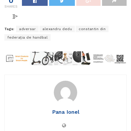
0
SHARES
]]>
Tags:
adversar
alexandru dedu
constantin din
federația de handbal
Pana Ionel