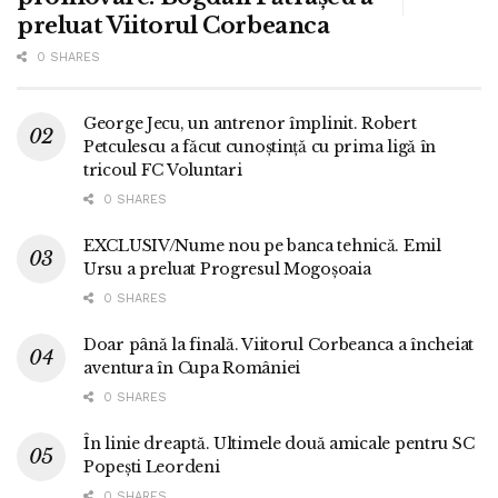
preluat Viitorul Corbeanca
0 SHARES
George Jecu, un antrenor împlinit. Robert
Petculescu a făcut cunoștință cu prima ligă în
tricoul FC Voluntari
0 SHARES
EXCLUSIV/Nume nou pe banca tehnică. Emil
Ursu a preluat Progresul Mogoșoaia
0 SHARES
Doar până la finală. Viitorul Corbeanca a încheiat
aventura în Cupa României
0 SHARES
În linie dreaptă. Ultimele două amicale pentru SC
Popești Leordeni
0 SHARES