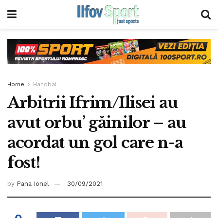
Home
Handbal
Arbitrii Ifrim/Ilisei au
avut orbu’ găinilor – au
acordat un gol care n-a
fost!
by
Pana Ionel
30/09/2021