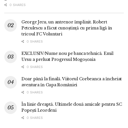
0 SHARES
George Jecu, un antrenor împlinit. Robert
Petculescu a făcut cunoștință cu prima ligă în
tricoul FC Voluntari
0 SHARES
EXCLUSIV/Nume nou pe banca tehnică. Emil
Ursu a preluat Progresul Mogoșoaia
0 SHARES
Doar până la finală. Viitorul Corbeanca a încheiat
aventura în Cupa României
0 SHARES
În linie dreaptă. Ultimele două amicale pentru SC
Popești Leordeni
0 SHARES