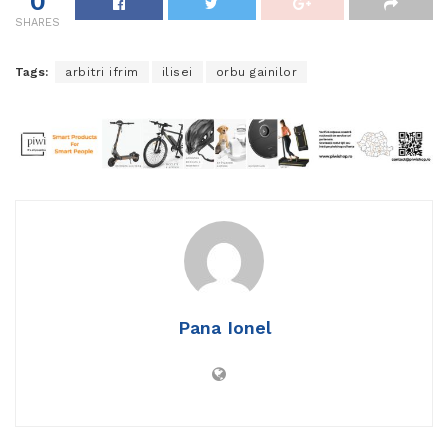
0
SHARES
Tags:
arbitri ifrim
ilisei
orbu gainilor
Pana Ionel