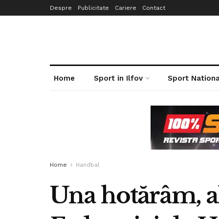
Despre
Publicitate
Cariere
Contact
Home
Sport in Ilfov
Sport Nationa
Home
Handbal
Una hotărâm, al