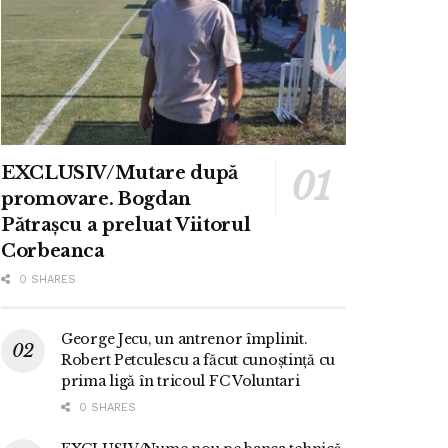
EXCLUSIV/Mutare după
promovare. Bogdan
Pătrașcu a preluat Viitorul
Corbeanca
0 SHARES
George Jecu, un antrenor împlinit.
Robert Petculescu a făcut cunoștință cu
prima ligă în tricoul FC Voluntari
0 SHARES