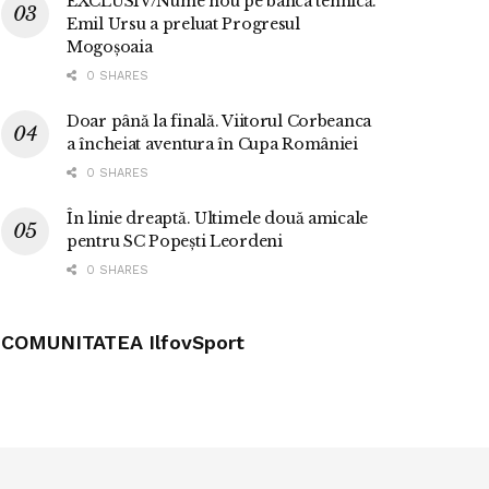
EXCLUSIV/Nume nou pe banca tehnică.
Emil Ursu a preluat Progresul
Mogoșoaia
0 SHARES
Doar până la finală. Viitorul Corbeanca
a încheiat aventura în Cupa României
0 SHARES
În linie dreaptă. Ultimele două amicale
pentru SC Popești Leordeni
0 SHARES
COMUNITATEA IlfovSport