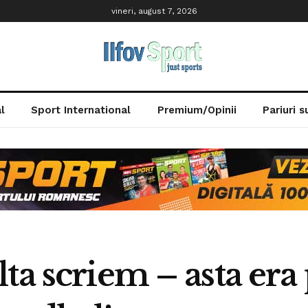
vineri, august 7, 2026
l
Sport International
Premium/Opinii
Pariuri 
ta scriem – asta era 