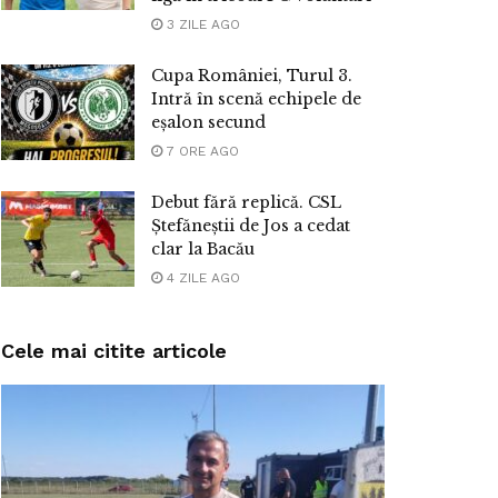
3 ZILE AGO
Cupa României, Turul 3.
Intră în scenă echipele de
eșalon secund
7 ORE AGO
Debut fără replică. CSL
Ștefăneștii de Jos a cedat
clar la Bacău
4 ZILE AGO
Cele mai citite articole