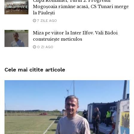
Cupa României, Turul 2. Progresul
Mogoșoaia rămâne acasă, CS Tunari merge
la Păulești
7 ZILE AGO
Miza pe viitor la Inter Ilfov. Vali Bădoi
construiește meticulos
O ZI AGO
Cele mai citite articole