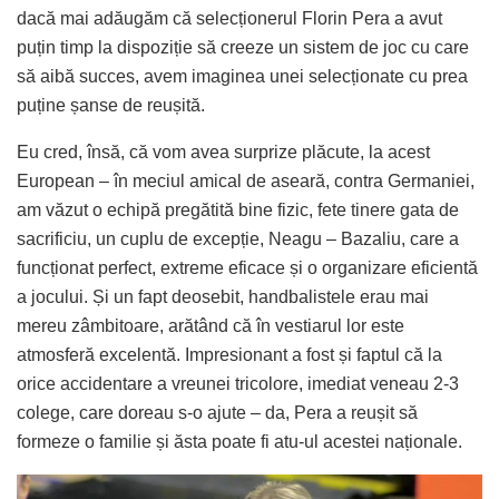
dacă mai adăugăm că selecționerul Florin Pera a avut
puțin timp la dispoziție să creeze un sistem de joc cu care
să aibă succes, avem imaginea unei selecționate cu prea
puține șanse de reușită.
Eu cred, însă, că vom avea surprize plăcute, la acest
European – în meciul amical de aseară, contra Germaniei,
am văzut o echipă pregătită bine fizic, fete tinere gata de
sacrificiu, un cuplu de excepție, Neagu – Bazaliu, care a
funcționat perfect, extreme eficace și o organizare eficientă
a jocului. Și un fapt deosebit, handbalistele erau mai
mereu zâmbitoare, arătând că în vestiarul lor este
atmosferă excelentă. Impresionant a fost și faptul că la
orice accidentare a vreunei tricolore, imediat veneau 2-3
colege, care doreau s-o ajute – da, Pera a reușit să
formeze o familie și ăsta poate fi atu-ul acestei naționale.