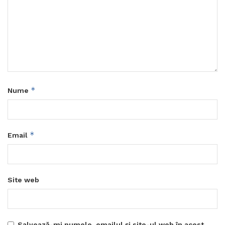
*
Nume
*
Email
Site web
Salvează-mi numele, emailul și site-ul web în acest