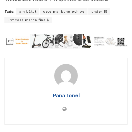
Tags:
am bătut
cele mai bune echipe
under 15
urmează marea finală
Pana Ionel