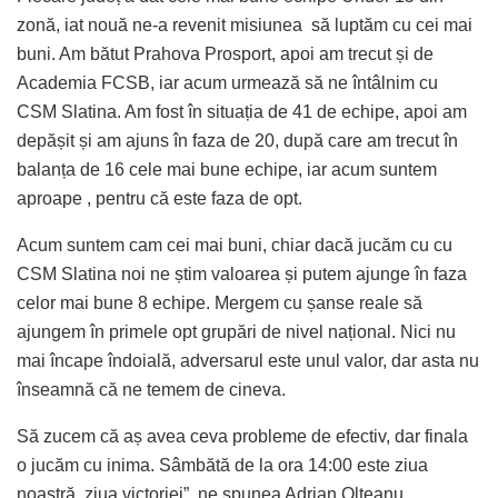
zonă, iat nouă ne-a revenit misiunea să luptăm cu cei mai
buni. Am bătut Prahova Prosport, apoi am trecut și de
Academia FCSB, iar acum urmează să ne întâlnim cu
CSM Slatina. Am fost în situația de 41 de echipe, apoi am
depășit și am ajuns în faza de 20, după care am trecut în
balanța de 16 cele mai bune echipe, iar acum suntem
aproape , pentru că este faza de opt.
Acum suntem cam cei mai buni, chiar dacă jucăm cu cu
CSM Slatina noi ne știm valoarea și putem ajunge în faza
celor mai bune 8 echipe. Mergem cu șanse reale să
ajungem în primele opt grupări de nivel național. Nici nu
mai încape îndoială, adversarul este unul valor, dar asta nu
înseamnă că ne temem de cineva.
Să zucem că aș avea ceva probleme de efectiv, dar finala
o jucăm cu inima. Sâmbătă de la ora 14:00 este ziua
noastră, ziua victoriei”, ne spunea Adrian Olteanu.