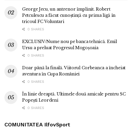
George Jecu, un antrenor împlinit. Robert
Petculescu a făcut cunoștință cu prima ligă în
tricoul FC Voluntari
0 SHARES
EXCLUSIV/Nume nou pe banca tehnică. Emil
Ursu a preluat Progresul Mogoșoaia
0 SHARES
Doar până la finală. Viitorul Corbeanca a încheiat
aventura în Cupa României
0 SHARES
În linie dreaptă. Ultimele două amicale pentru SC
Popești Leordeni
0 SHARES
COMUNITATEA IlfovSport