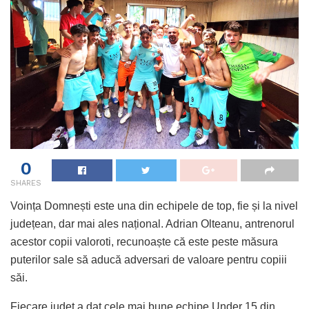
0
SHARES
Voința Domnești este una din echipele de top, fie și la nivel
județean, dar mai ales național. Adrian Olteanu, antrenorul
acestor copii valoroti, recunoaște că este peste măsura
puterilor sale să aducă adversari de valoare pentru copiii
săi.
Fiecare județ a dat cele mai bune echipe Under 15 din