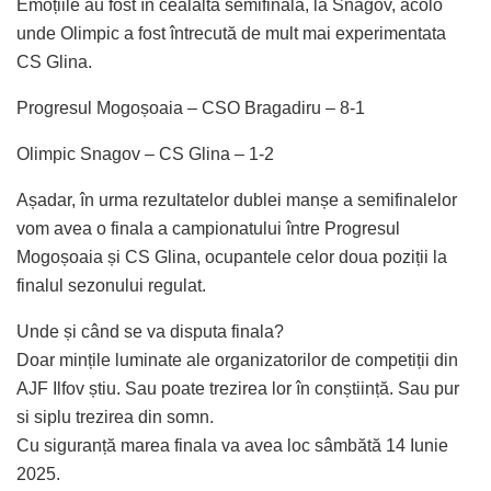
Emoțiile au fost în cealalta semifinală, la Snagov, acolo
unde Olimpic a fost întrecută de mult mai experimentata
CS Glina.
Progresul Mogoșoaia – CSO Bragadiru – 8-1
Olimpic Snagov – CS Glina – 1-2
Așadar, în urma rezultatelor dublei manșe a semifinalelor
vom avea o finala a campionatului între Progresul
Mogoșoaia și CS Glina, ocupantele celor doua poziții la
finalul sezonului regulat.
Unde și când se va disputa finala?
Doar mințile luminate ale organizatorilor de competiții din
AJF Ilfov știu. Sau poate trezirea lor în conștiință. Sau pur
si siplu trezirea din somn.
Cu siguranță marea finala va avea loc sâmbătă 14 Iunie
2025.