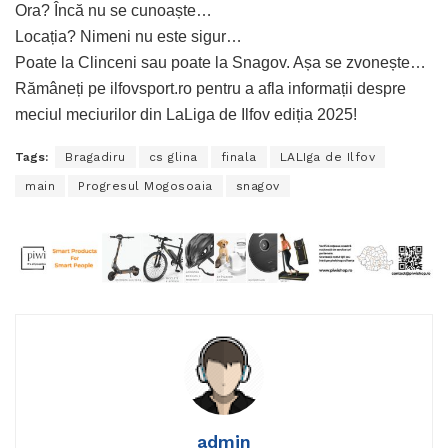
Ora? Încă nu se cunoaște…
Locația? Nimeni nu este sigur…
Poate la Clinceni sau poate la Snagov. Așa se zvonește…
Rămâneți pe ilfovsport.ro pentru a afla informații despre
meciul meciurilor din LaLiga de Ilfov ediția 2025!
Tags:
Bragadiru
cs glina
finala
LALIga de Ilfov
main
Progresul Mogosoaia
snagov
admin