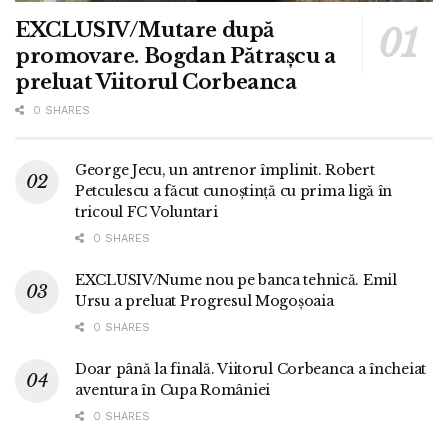
EXCLUSIV/Mutare după
promovare. Bogdan Pătrașcu a
preluat Viitorul Corbeanca
0 SHARES
George Jecu, un antrenor împlinit. Robert
Petculescu a făcut cunoștință cu prima ligă în
tricoul FC Voluntari
0 SHARES
EXCLUSIV/Nume nou pe banca tehnică. Emil
Ursu a preluat Progresul Mogoșoaia
0 SHARES
Doar până la finală. Viitorul Corbeanca a încheiat
aventura în Cupa României
0 SHARES