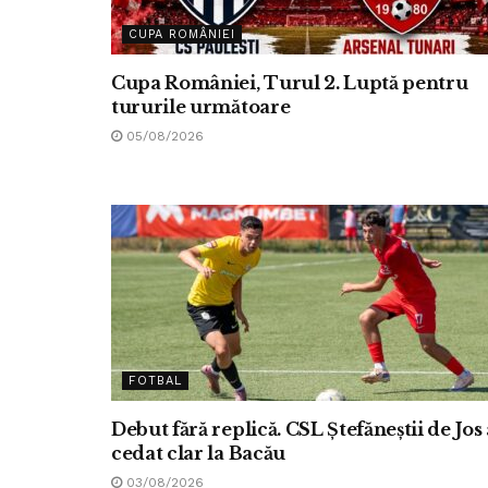
CUPA ROMÂNIEI
Cupa României, Turul 2. Luptă pentru
tururile următoare
05/08/2026
FOTBAL
Debut fără replică. CSL Ștefăneștii de Jos 
cedat clar la Bacău
03/08/2026