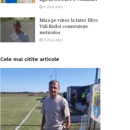
3 ZILE AGO
Miza pe viitor la Inter Ilfov.
Vali Bădoi construiește
meticulos
3 ZILE AGO
Cele mai citite articole