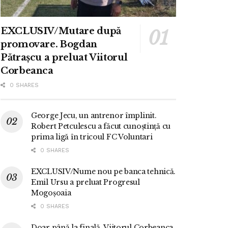
EXCLUSIV/Mutare după
promovare. Bogdan
Pătrașcu a preluat Viitorul
Corbeanca
0 SHARES
George Jecu, un antrenor împlinit.
Robert Petculescu a făcut cunoștință cu
prima ligă în tricoul FC Voluntari
0 SHARES
EXCLUSIV/Nume nou pe banca tehnică.
Emil Ursu a preluat Progresul
Mogoșoaia
0 SHARES
Doar până la finală. Viitorul Corbeanca