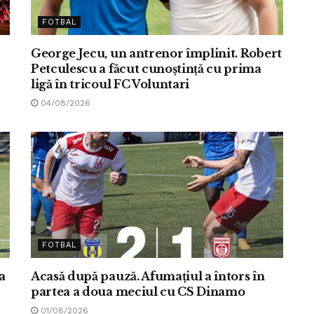
FOTBAL
George Jecu, un antrenor împlinit. Robert
Petculescu a făcut cunoștință cu prima
ligă în tricoul FC Voluntari
04/08/2026
FOTBAL
a
Acasă după pauză. Afumațiul a întors în
partea a doua meciul cu CS Dinamo
01/08/2026