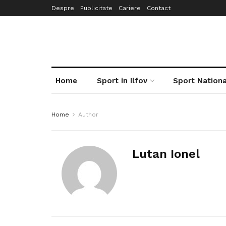
Despre
Publicitate
Cariere
Contact
Home
Sport in Ilfov
Sport Nationa
Home
Author
Lutan Ionel