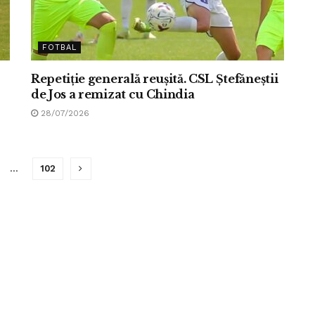
FOTBAL
Repetiție generală reușită. CSL Ștefăneștii
de Jos a remizat cu Chindia
28/07/2026
…
102