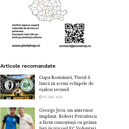
Articole recomandate
Cupa României, Turul 3.
Intră în scenă echipele de
eșalon secund
15 ORE AGO
George Jecu, un antrenor
împlinit. Robert Petculescu
a făcut cunoștință cu prima
ligă în tricoul FC Voluntari