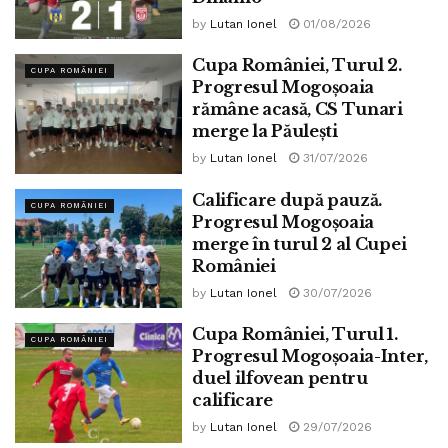
by
Lutan Ionel
01/08/2026
Cupa României, Turul 2.
CUPA ROMÂNIEI
Progresul Mogoșoaia
rămâne acasă, CS Tunari
merge la Păulești
by
Lutan Ionel
31/07/2026
Calificare după pauză.
CUPA ROMÂNIEI
Progresul Mogoșoaia
merge în turul 2 al Cupei
României
by
Lutan Ionel
30/07/2026
Cupa României, Turul 1.
CUPA ROMÂNIEI
Progresul Mogoșoaia-Inter,
duel ilfovean pentru
calificare
by
Lutan Ionel
29/07/2026