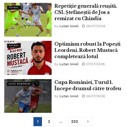
Repetiție generală reușită.
FOTBAL
CSL Ștefăneștii de Jos a
remizat cu Chindia
by
Lutan Ionel
28/07/2026
Optimism robust la Popeşti
FOTBAL
Leordeni. Robert Mustacă
completează lotul
by
Lutan Ionel
27/07/2026
Cupa României, Turul 1.
CUPA ROMÂNIEI
Începe drumul către trofeu
by
Lutan Ionel
24/07/2026
1
2
…
232