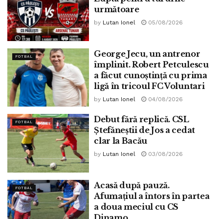
următoare
by
Lutan Ionel
05/08/2026
George Jecu, un antrenor
FOTBAL
împlinit. Robert Petculescu
a făcut cunoștință cu prima
ligă în tricoul FC Voluntari
by
Lutan Ionel
04/08/2026
Debut fără replică. CSL
FOTBAL
Ștefăneștii de Jos a cedat
clar la Bacău
by
Lutan Ionel
03/08/2026
Acasă după pauză.
FOTBAL
Afumațiul a întors în partea
a doua meciul cu CS
Dinamo