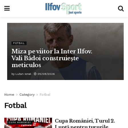
FOTBAL
Miza pe viitor la Inter Ilfov.
Vali Bădoi construiește
meticulos
by
Lutan Ionel
05/08/2026
Home
Category
Fotbal
Fotbal
Cupa României, Turul 2.
CUPA ROMÂNIEI
Luptă pentru tururile