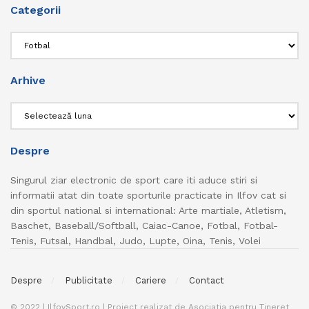
Categorii
Categorii
Arhive
Arhive
Despre
Singurul ziar electronic de sport care iti aduce stiri si
informatii atat din toate sporturile practicate in Ilfov cat si
din sportul national si international: Arte martiale, Atletism,
Baschet, Baseball/Softball, Caiac-Canoe, Fotbal, Fotbal-
Tenis, Futsal, Handbal, Judo, Lupte, Oina, Tenis, Volei
Despre
Publicitate
Cariere
Contact
© 2022 | IlfovSport.ro | Proiect realizat de Asociatia pentru Tineret