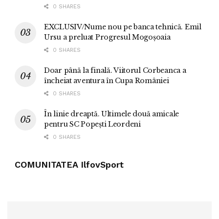
0 SHARES
EXCLUSIV/Nume nou pe banca tehnică. Emil
Ursu a preluat Progresul Mogoșoaia
0 SHARES
Doar până la finală. Viitorul Corbeanca a
încheiat aventura în Cupa României
0 SHARES
În linie dreaptă. Ultimele două amicale
pentru SC Popești Leordeni
0 SHARES
COMUNITATEA IlfovSport