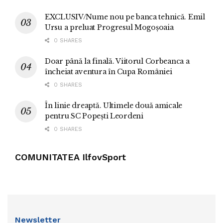
EXCLUSIV/Nume nou pe banca tehnică. Emil
Ursu a preluat Progresul Mogoșoaia
0 SHARES
Doar până la finală. Viitorul Corbeanca a
încheiat aventura în Cupa României
0 SHARES
În linie dreaptă. Ultimele două amicale
pentru SC Popești Leordeni
0 SHARES
COMUNITATEA IlfovSport
Newsletter