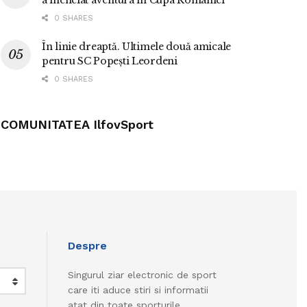
a încheiat aventura în Cupa României
0 SHARES
În linie dreaptă. Ultimele două amicale
pentru SC Popești Leordeni
0 SHARES
COMUNITATEA IlfovSport
Despre
Singurul ziar electronic de sport
care iti aduce stiri si informatii
atat din toate sporturile