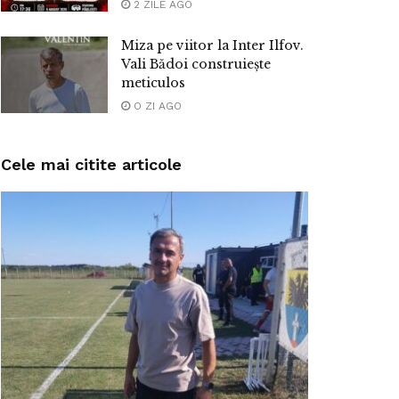
2 ZILE AGO
Miza pe viitor la Inter Ilfov.
Vali Bădoi construiește
meticulos
O ZI AGO
Cele mai citite articole