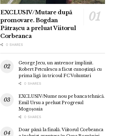
EXCLUSIV/Mutare după
promovare. Bogdan
Pătrașcu a preluat Viitorul
Corbeanca
0 SHARES
George Jecu, un antrenor împlinit.
Robert Petculescu a făcut cunoștință cu
prima ligă în tricoul FC Voluntari
0 SHARES
EXCLUSIV/Nume nou pe banca tehnică.
Emil Ursu a preluat Progresul
Mogoșoaia
0 SHARES
Doar până la finală. Viitorul Corbeanca