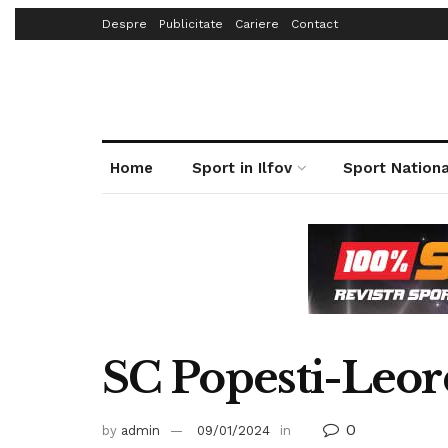
Despre
Publicitate
Cariere
Contact
Home
Sport in Ilfov
Sport Nationa
SC Popesti-Leor
0
by
admin
09/01/2024
in