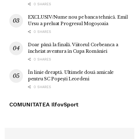
0 SHARES
EXCLUSIV/Nume nou pe banca tehnică. Emil
Ursu a preluat Progresul Mogoșoaia
0 SHARES
Doar până la finală. Viitorul Corbeanca a
încheiat aventura în Cupa României
0 SHARES
În linie dreaptă. Ultimele două amicale
pentru SC Popești Leordeni
0 SHARES
COMUNITATEA IlfovSport