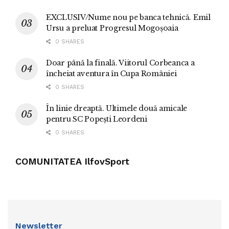
EXCLUSIV/Nume nou pe banca tehnică. Emil
Ursu a preluat Progresul Mogoșoaia
0 SHARES
Doar până la finală. Viitorul Corbeanca a
încheiat aventura în Cupa României
0 SHARES
În linie dreaptă. Ultimele două amicale
pentru SC Popești Leordeni
0 SHARES
COMUNITATEA IlfovSport
Newsletter