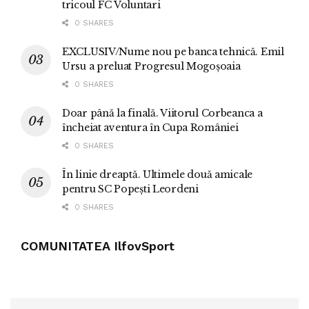
tricoul FC Voluntari
0 SHARES
EXCLUSIV/Nume nou pe banca tehnică. Emil
Ursu a preluat Progresul Mogoșoaia
0 SHARES
Doar până la finală. Viitorul Corbeanca a
încheiat aventura în Cupa României
0 SHARES
În linie dreaptă. Ultimele două amicale
pentru SC Popești Leordeni
0 SHARES
COMUNITATEA IlfovSport