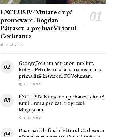
EXCLUSIV/Mutare după
promovare. Bogdan
Pătrașcu a preluat Viitorul
Corbeanca
0 SHARES
George Jecu, un antrenor împlinit.
Robert Petculescu a făcut cunoștință cu
prima ligă în tricoul FC Voluntari
0 SHARES
EXCLUSIV/Nume nou pe banca tehnică.
Emil Ursu a preluat Progresul
Mogoșoaia
0 SHARES
Doar până la finală. Viitorul Corbeanca