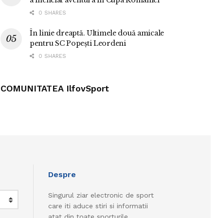
a încheiat aventura în Cupa României
0 SHARES
În linie dreaptă. Ultimele două amicale
pentru SC Popești Leordeni
0 SHARES
COMUNITATEA IlfovSport
Despre
Singurul ziar electronic de sport
care iti aduce stiri si informatii
atat din toate sporturile