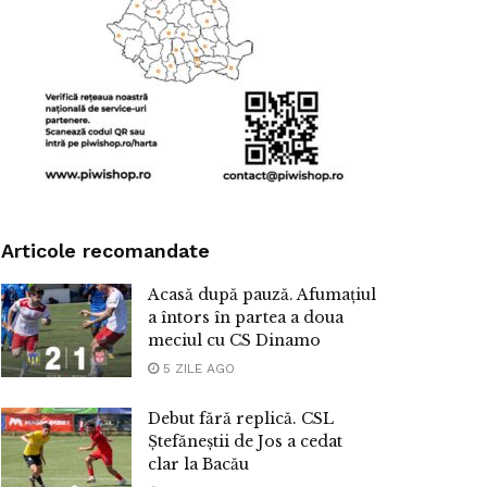
Articole recomandate
Acasă după pauză. Afumațiul
a întors în partea a doua
meciul cu CS Dinamo
5 ZILE AGO
Debut fără replică. CSL
Ștefăneștii de Jos a cedat
clar la Bacău