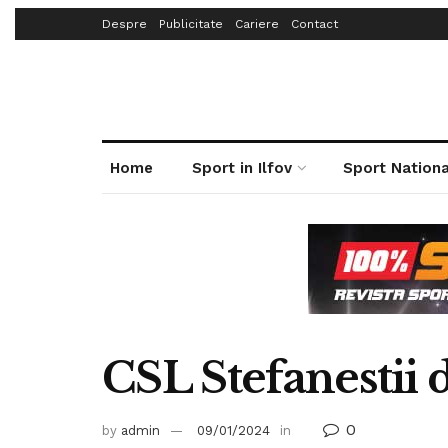
Despre
Publicitate
Cariere
Contact
Home
Sport in Ilfov
Sport Nationa
CSL Stefanestii 
0
by
admin
09/01/2024
in