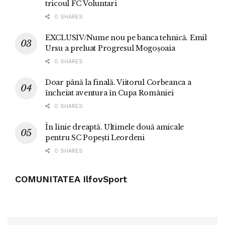
tricoul FC Voluntari
0 SHARES
EXCLUSIV/Nume nou pe banca tehnică. Emil
Ursu a preluat Progresul Mogoșoaia
0 SHARES
Doar până la finală. Viitorul Corbeanca a
încheiat aventura în Cupa României
0 SHARES
În linie dreaptă. Ultimele două amicale
pentru SC Popești Leordeni
0 SHARES
COMUNITATEA IlfovSport