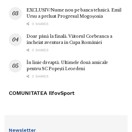
EXCLUSIV/Nume nou pe banca tehnică. Emil
Ursu a preluat Progresul Mogoșoaia
0 SHARES
Doar până la finală. Viitorul Corbeanca a
încheiat aventura în Cupa României
0 SHARES
În linie dreaptă. Ultimele două amicale
pentru SC Popești Leordeni
0 SHARES
COMUNITATEA IlfovSport
Newsletter