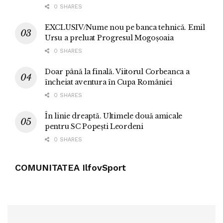
0 SHARES
EXCLUSIV/Nume nou pe banca tehnică. Emil
Ursu a preluat Progresul Mogoșoaia
0 SHARES
Doar până la finală. Viitorul Corbeanca a
încheiat aventura în Cupa României
0 SHARES
În linie dreaptă. Ultimele două amicale
pentru SC Popești Leordeni
0 SHARES
COMUNITATEA IlfovSport