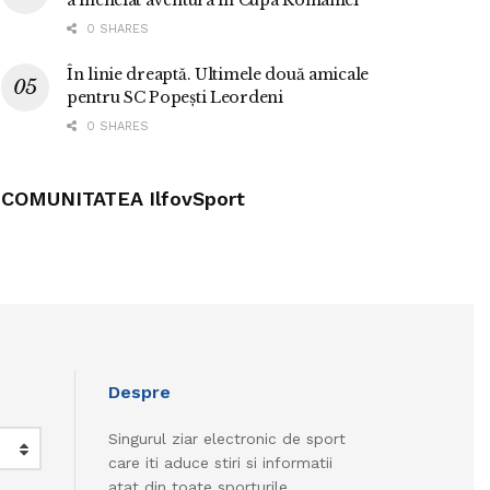
a încheiat aventura în Cupa României
0 SHARES
În linie dreaptă. Ultimele două amicale
pentru SC Popești Leordeni
0 SHARES
COMUNITATEA IlfovSport
Despre
Singurul ziar electronic de sport
care iti aduce stiri si informatii
atat din toate sporturile