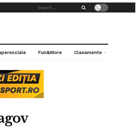
supersociale
Fun&More
Clasamente
agov