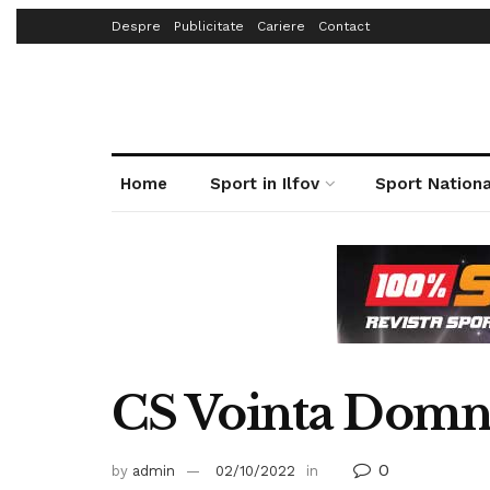
Despre
Publicitate
Cariere
Contact
Home
Sport in Ilfov
Sport Nationa
CS Vointa Domne
0
by
admin
02/10/2022
in