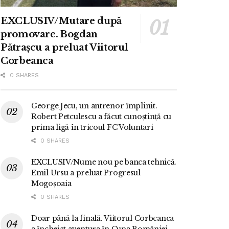
EXCLUSIV/Mutare după
promovare. Bogdan
Pătrașcu a preluat Viitorul
Corbeanca
0 SHARES
George Jecu, un antrenor împlinit.
Robert Petculescu a făcut cunoștință cu
prima ligă în tricoul FC Voluntari
0 SHARES
EXCLUSIV/Nume nou pe banca tehnică.
Emil Ursu a preluat Progresul
Mogoșoaia
0 SHARES
Doar până la finală. Viitorul Corbeanca