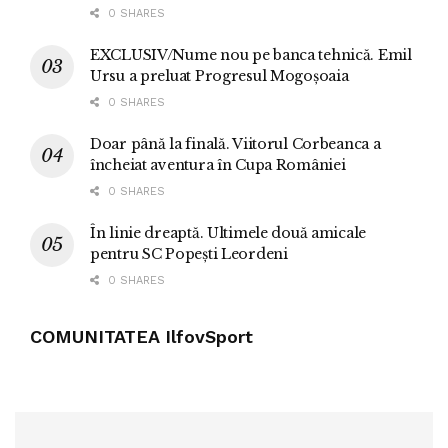
0 SHARES
EXCLUSIV/Nume nou pe banca tehnică. Emil
Ursu a preluat Progresul Mogoșoaia
0 SHARES
Doar până la finală. Viitorul Corbeanca a
încheiat aventura în Cupa României
0 SHARES
În linie dreaptă. Ultimele două amicale
pentru SC Popești Leordeni
0 SHARES
COMUNITATEA IlfovSport