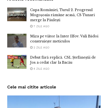
Cupa României, Turul 2. Progresul
Mogoșoaia rămâne acasă, CS Tunari
merge la Păulești
7 ZILE AGO
Miza pe viitor la Inter Ilfov. Vali Bădoi
construiește meticulos
2 ZILE AGO
Debut fără replică. CSL Ștefăneștii de
Jos a cedat clar la Bacău
4 ZILE AGO
Cele mai citite articole