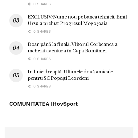
0 SHARES
EXCLUSIV/Nume nou pe banca tehnică. Emil
Ursu a preluat Progresul Mogoșoaia
0 SHARES
Doar până la finală. Viitorul Corbeanca a
încheiat aventura în Cupa României
0 SHARES
În linie dreaptă. Ultimele două amicale
pentru SC Popești Leordeni
0 SHARES
COMUNITATEA IlfovSport