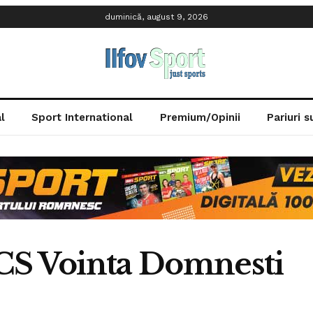
duminică, august 9, 2026
l
Sport International
Premium/Opinii
Pariuri 
CS Vointa Domnesti