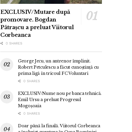
EXCLUSIV/Mutare după
promovare. Bogdan
Pătrașcu a preluat Viitorul
Corbeanca
0 SHARES
George Jecu, un antrenor împlinit.
Robert Petculescu a făcut cunoștință cu
prima ligă în tricoul FC Voluntari
0 SHARES
EXCLUSIV/Nume nou pe banca tehnică.
Emil Ursu a preluat Progresul
Mogoșoaia
0 SHARES
Doar până la finală. Viitorul Corbeanca