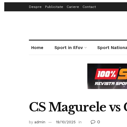
Despre
Publicitate
Cariere
Contact
Home
Sport in Ilfov
Sport Nationa
CS Magurele vs 
0
by
admin
19/10/2025
in