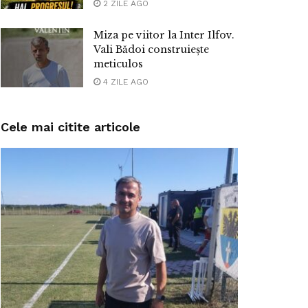
2 ZILE AGO
Miza pe viitor la Inter Ilfov.
Vali Bădoi construiește
meticulos
4 ZILE AGO
Cele mai citite articole