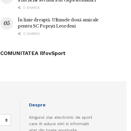
a încheiat aventura în Cupa României
0 SHARES
În linie dreaptă. Ultimele două amicale
pentru SC Popești Leordeni
0 SHARES
COMUNITATEA IlfovSport
Despre
Singurul ziar electronic de sport
care iti aduce stiri si informatii
atat din toate sporturile