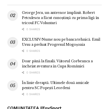
George Jecu, un antrenor împlinit. Robert
Petculescu a făcut cunoștință cu prima ligă în
tricoul FC Voluntari
0 SHARES
EXCLUSIV/Nume nou pe banca tehnică. Emil
Ursu a preluat Progresul Mogoșoaia
0 SHARES
Doar până la finală. Viitorul Corbeanca a
încheiat aventura în Cupa României
0 SHARES
În linie dreaptă. Ultimele două amicale
pentru SC Popești Leordeni
0 SHARES
COMUNITATEA IlfovSport