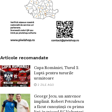
Articole recomandate
Cupa României, Turul 2.
Luptă pentru tururile
următoare
2 ZILE AGO
George Jecu, un antrenor
împlinit. Robert Petculescu
a făcut cunoștință cu prima
ligă în tricoul FC Voluntari