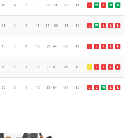
19
4
2
13
33 - 70
-37
14
L
W
L
W
W
21
4
2
15
32 - 100
-68
14
L
W
L
L
L
18
3
3
12
23 - 44
-21
12
L
L
L
L
L
18
3
1
14
28 - 63
-35
10
D
L
L
L
L
20
3
1
16
33 - 84
-51
10
L
L
W
L
L