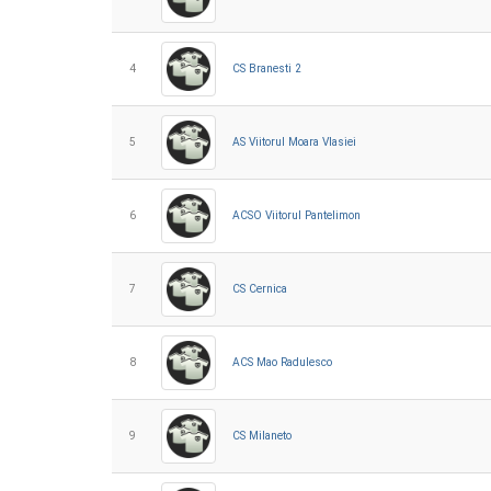
4
CS Branesti 2
5
AS Viitorul Moara Vlasiei
6
ACSO Viitorul Pantelimon
7
CS Cernica
8
ACS Mao Radulesco
9
CS Milaneto