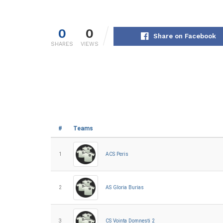
0
0
Share on Facebook
SHARES
VIEWS
#
Teams
1
ACS Peris
2
AS Gloria Burias
3
CS Vointa Domnesti 2