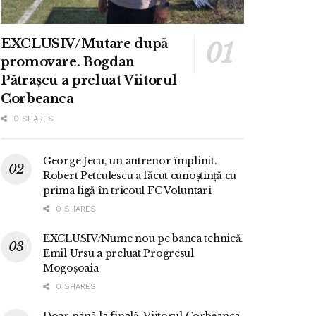
EXCLUSIV/Mutare după
promovare. Bogdan
Pătrașcu a preluat Viitorul
Corbeanca
0 SHARES
George Jecu, un antrenor împlinit.
Robert Petculescu a făcut cunoștință cu
prima ligă în tricoul FC Voluntari
0 SHARES
EXCLUSIV/Nume nou pe banca tehnică.
Emil Ursu a preluat Progresul
Mogoșoaia
0 SHARES