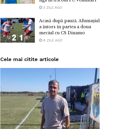
3 ZILE AGO
Acasă după pauză. Afumațiul
a întors în partea a doua
meciul cu CS Dinamo
6 ZILE AGO
Cele mai citite articole