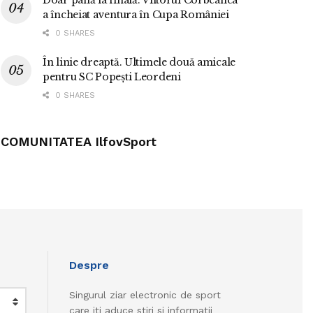
Doar până la finală. Viitorul Corbeanca
a încheiat aventura în Cupa României
0 SHARES
În linie dreaptă. Ultimele două amicale
pentru SC Popești Leordeni
0 SHARES
COMUNITATEA IlfovSport
Despre
Singurul ziar electronic de sport
care iti aduce stiri si informatii