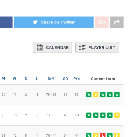
Share on Twitter
CALENDAR
PLAYER LIST
Pl
W
D
L
Diff
GD
Pts
Current form
20
17
2
1
79 - 23
56
53
W
D
W
W
W
20
16
2
2
73 - 30
43
50
W
W
W
W
D
21
12
5
4
78 - 44
34
41
W
D
L
W
D