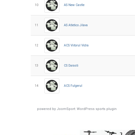
10
AS New Castle
11
AS Atletico Jilava
12
ACS Viitorul Vidra
13
CS Darasti
14
ACS Fulgerul
powered by
JoomSport: WordPress sports plugin