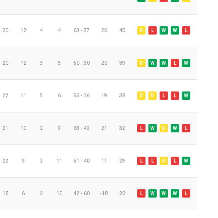
20
12
4
4
63 - 37
26
40
D
L
W
W
L
20
12
3
5
50 - 30
20
39
D
W
W
L
W
22
11
5
6
55 - 36
19
38
D
D
L
L
W
21
10
2
9
63 - 42
21
32
L
W
D
W
L
22
9
2
11
51 - 40
11
29
L
L
D
L
W
18
6
2
10
42 - 60
-18
20
L
W
W
W
L