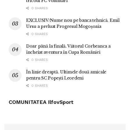
tricoul FC Voluntari
0 SHARES
EXCLUSIV/Nume nou pe banca tehnică. Emil
Ursu a preluat Progresul Mogoșoaia
0 SHARES
Doar până la finală. Viitorul Corbeanca a
încheiat aventura în Cupa României
0 SHARES
În linie dreaptă. Ultimele două amicale
pentru SC Popești Leordeni
0 SHARES
COMUNITATEA IlfovSport