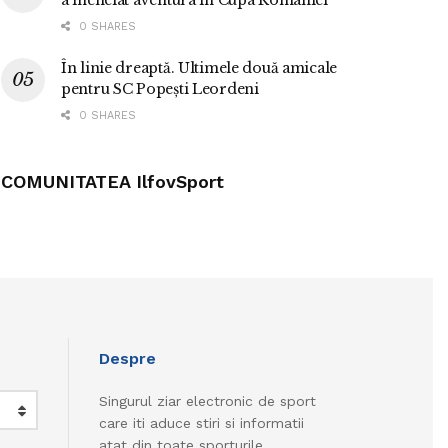
a încheiat aventura în Cupa României
0 SHARES
În linie dreaptă. Ultimele două amicale
pentru SC Popești Leordeni
0 SHARES
COMUNITATEA IlfovSport
Despre
Singurul ziar electronic de sport
care iti aduce stiri si informatii
atat din toate sporturile