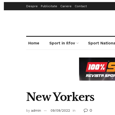
Despre
Publicitate
Cariere
Contact
Home
Sport in Ilfov
Sport Nationa
New Yorkers
0
by
admin
09/09/2022
in