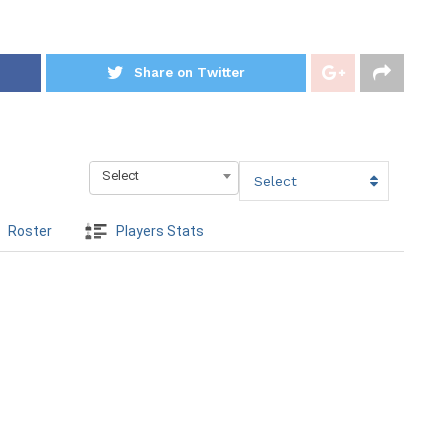
Share on Twitter
Select
Select
Roster
Players Stats