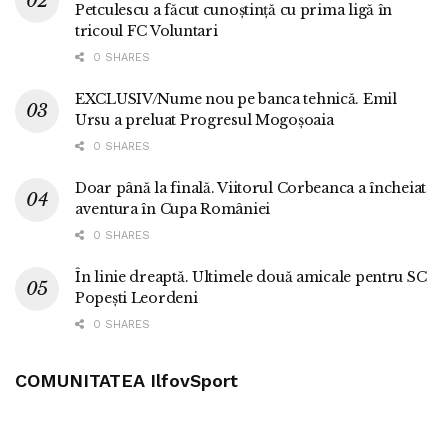
Petculescu a făcut cunoștință cu prima ligă în
tricoul FC Voluntari
0 SHARES
EXCLUSIV/Nume nou pe banca tehnică. Emil
Ursu a preluat Progresul Mogoșoaia
0 SHARES
Doar până la finală. Viitorul Corbeanca a încheiat
aventura în Cupa României
0 SHARES
În linie dreaptă. Ultimele două amicale pentru SC
Popești Leordeni
0 SHARES
COMUNITATEA IlfovSport