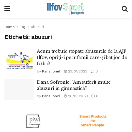
Home
Tag
abuzuri
Etichetă:
abuzuri
Acum trebuie stopate abuzurile de la AJF
Ilfov, opriți-i pe infamii care-și bat joc de
fotbal!
by
Pana Ionel
23/01/2023
0
Dana Sofronie: ”Am suferit multe
abuzuri în gimnastică”!
by
Pana Ionel
26/08/2021
0