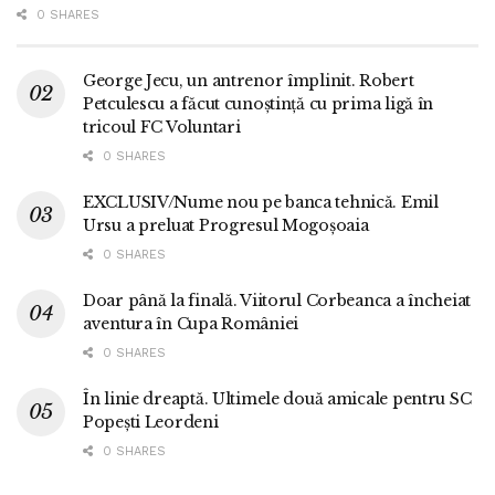
0 SHARES
George Jecu, un antrenor împlinit. Robert
Petculescu a făcut cunoștință cu prima ligă în
tricoul FC Voluntari
0 SHARES
EXCLUSIV/Nume nou pe banca tehnică. Emil
Ursu a preluat Progresul Mogoșoaia
0 SHARES
Doar până la finală. Viitorul Corbeanca a încheiat
aventura în Cupa României
0 SHARES
În linie dreaptă. Ultimele două amicale pentru SC
Popești Leordeni
0 SHARES