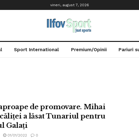
vineri, august 7, 2026
l
Sport International
Premium/Opinii
Pariuri 
aproape de promovare. Mihai
căliţei a lăsat Tunariul pentru
l Galaţi
01/01/2022
0