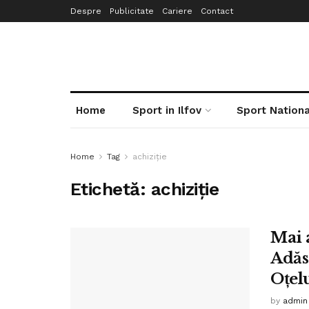
Despre
Publicitate
Cariere
Contact
Home
Sport in Ilfov
Sport Nationa
Home
Tag
achiziţie
Etichetă:
achiziţie
Mai 
Adăs
Oţelu
by
admin