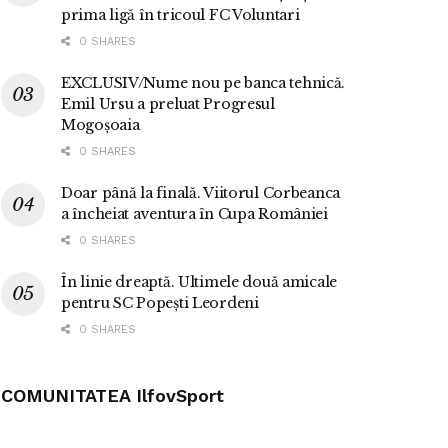
prima ligă în tricoul FC Voluntari
0 SHARES
EXCLUSIV/Nume nou pe banca tehnică.
Emil Ursu a preluat Progresul
Mogoșoaia
0 SHARES
Doar până la finală. Viitorul Corbeanca
a încheiat aventura în Cupa României
0 SHARES
În linie dreaptă. Ultimele două amicale
pentru SC Popești Leordeni
0 SHARES
COMUNITATEA IlfovSport