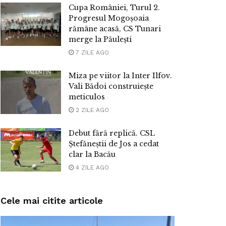
Cupa României, Turul 2.
Progresul Mogoșoaia
rămâne acasă, CS Tunari
merge la Păulești
7 ZILE AGO
Miza pe viitor la Inter Ilfov.
Vali Bădoi construiește
meticulos
2 ZILE AGO
Debut fără replică. CSL
Ștefăneștii de Jos a cedat
clar la Bacău
4 ZILE AGO
Cele mai citite articole