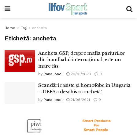
Home
Tag
ancheta
Etichetă:
ancheta
Ancheta GSP, despre mafia pariurilor
din handbalul internațional, este un
mare fâs!
by
Pana Ionel
20/01/2023
0
Scandări rasiste și homofobe în Ungaria
– UEFA a deschis o anchetă!
by
Pana Ionel
21/06/2021
0