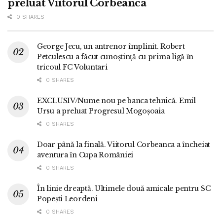
preluat Viitorul Corbeanca
0 SHARES
George Jecu, un antrenor împlinit. Robert
Petculescu a făcut cunoștință cu prima ligă în
tricoul FC Voluntari
0 SHARES
EXCLUSIV/Nume nou pe banca tehnică. Emil
Ursu a preluat Progresul Mogoșoaia
0 SHARES
Doar până la finală. Viitorul Corbeanca a încheiat
aventura în Cupa României
0 SHARES
În linie dreaptă. Ultimele două amicale pentru SC
Popești Leordeni
0 SHARES