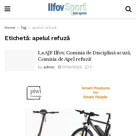
Home
Tag
apelul refuză
Etichetă:
apelul refuză
La AJF Ilfov, Comisia de Disciplină acuză,
Comisia de Apel refuză!
by
admin
17/05/2022
1