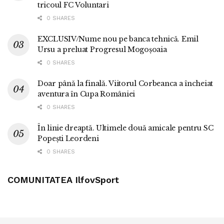
tricoul FC Voluntari
0 SHARES
EXCLUSIV/Nume nou pe banca tehnică. Emil
Ursu a preluat Progresul Mogoșoaia
0 SHARES
Doar până la finală. Viitorul Corbeanca a încheiat
aventura în Cupa României
0 SHARES
În linie dreaptă. Ultimele două amicale pentru SC
Popești Leordeni
0 SHARES
COMUNITATEA IlfovSport