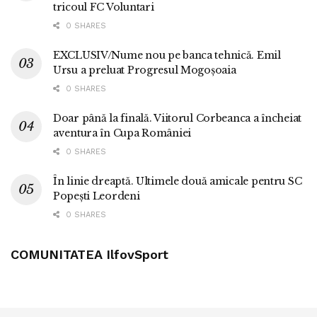
tricoul FC Voluntari
0 SHARES
EXCLUSIV/Nume nou pe banca tehnică. Emil
Ursu a preluat Progresul Mogoșoaia
0 SHARES
Doar până la finală. Viitorul Corbeanca a încheiat
aventura în Cupa României
0 SHARES
În linie dreaptă. Ultimele două amicale pentru SC
Popești Leordeni
0 SHARES
COMUNITATEA IlfovSport