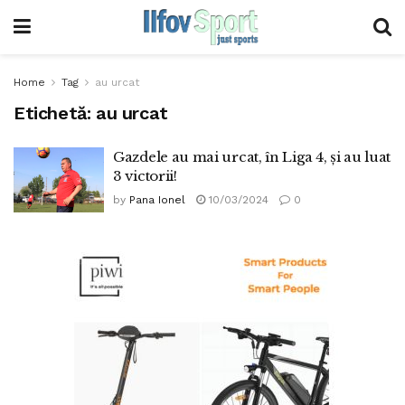
Home
Tag
au urcat
Etichetă:
au urcat
Gazdele au mai urcat, în Liga 4, și au luat
3 victorii!
by
Pana Ionel
10/03/2024
0