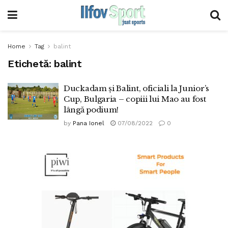
Home
Tag
balint
Etichetă:
balint
Duckadam și Balint, oficiali la Junior’s
Cup, Bulgaria – copiii lui Mao au fost
lângă podium!
by
Pana Ionel
07/08/2022
0