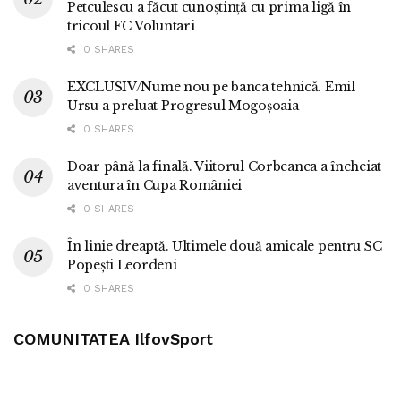
Petculescu a făcut cunoștință cu prima ligă în
tricoul FC Voluntari
0 SHARES
EXCLUSIV/Nume nou pe banca tehnică. Emil
Ursu a preluat Progresul Mogoșoaia
0 SHARES
Doar până la finală. Viitorul Corbeanca a încheiat
aventura în Cupa României
0 SHARES
În linie dreaptă. Ultimele două amicale pentru SC
Popești Leordeni
0 SHARES
COMUNITATEA IlfovSport