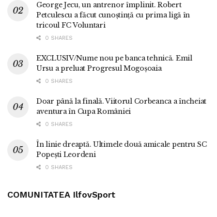
George Jecu, un antrenor împlinit. Robert
Petculescu a făcut cunoștință cu prima ligă în
tricoul FC Voluntari
0 SHARES
EXCLUSIV/Nume nou pe banca tehnică. Emil
Ursu a preluat Progresul Mogoșoaia
0 SHARES
Doar până la finală. Viitorul Corbeanca a încheiat
aventura în Cupa României
0 SHARES
În linie dreaptă. Ultimele două amicale pentru SC
Popești Leordeni
0 SHARES
COMUNITATEA IlfovSport