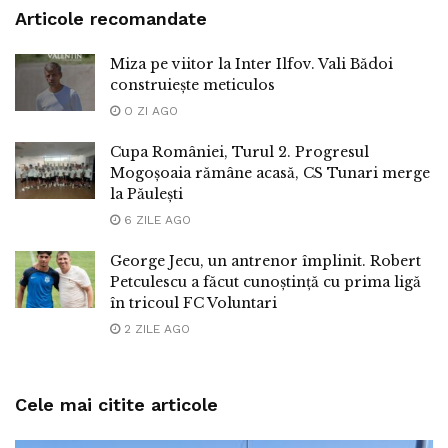
Articole recomandate
Miza pe viitor la Inter Ilfov. Vali Bădoi
construiește meticulos
O ZI AGO
Cupa României, Turul 2. Progresul
Mogoșoaia rămâne acasă, CS Tunari merge
la Păulești
6 ZILE AGO
George Jecu, un antrenor împlinit. Robert
Petculescu a făcut cunoștință cu prima ligă
în tricoul FC Voluntari
2 ZILE AGO
Cele mai citite articole