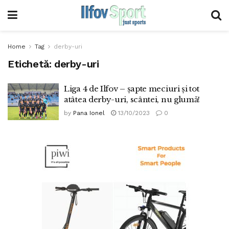
Home
Tag
derby-uri
Etichetă:
derby-uri
Liga 4 de Ilfov – șapte meciuri și tot
atâtea derby-uri, scântei, nu glumă!
by
Pana Ionel
13/10/2023
0