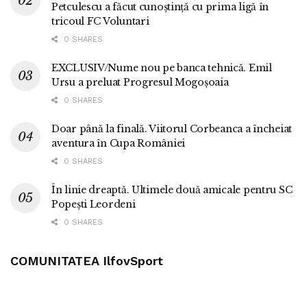
Petculescu a făcut cunoștință cu prima ligă în
tricoul FC Voluntari
0 SHARES
EXCLUSIV/Nume nou pe banca tehnică. Emil
Ursu a preluat Progresul Mogoșoaia
0 SHARES
Doar până la finală. Viitorul Corbeanca a încheiat
aventura în Cupa României
0 SHARES
În linie dreaptă. Ultimele două amicale pentru SC
Popești Leordeni
0 SHARES
COMUNITATEA IlfovSport