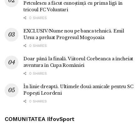
Petculescu a făcut cunoștință cu prima ligă în
tricoul FC Voluntari
0 SHARES
EXCLUSIV/Nume nou pe banca tehnică. Emil
Ursu a preluat Progresul Mogoșoaia
0 SHARES
Doar până la finală. Viitorul Corbeanca a încheiat
aventura în Cupa României
0 SHARES
În linie dreaptă. Ultimele două amicale pentru SC
Popești Leordeni
0 SHARES
COMUNITATEA IlfovSport