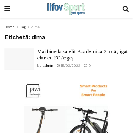
Home
Tag
dima
Etichetă:
dima
Mai bine la satelit. Academica 2 a câștigat
clar cu FC Argeș
by
admin
15/03/2022
0