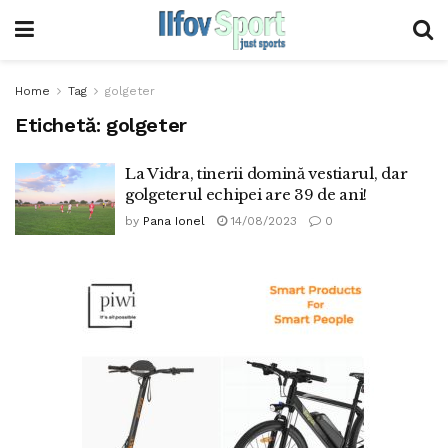
Home
Tag
golgeter
Etichetă:
golgeter
La Vidra, tinerii domină vestiarul, dar
golgeterul echipei are 39 de ani!
by
Pana Ionel
14/08/2023
0