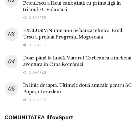
Petculescu a făcut cunoștință cu prima ligă în
tricoul FC Voluntari
0 SHARES
EXCLUSIV/Nume nou pe banca tehnică. Emil
Ursu a preluat Progresul Mogoșoaia
0 SHARES
Doar până la finală. Viitorul Corbeanca a încheiat
aventura în Cupa României
0 SHARES
În linie dreaptă. Ultimele două amicale pentru SC
Popești Leordeni
0 SHARES
COMUNITATEA IlfovSport