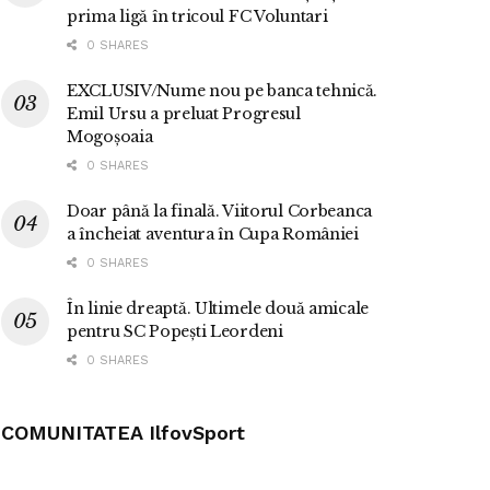
prima ligă în tricoul FC Voluntari
0 SHARES
EXCLUSIV/Nume nou pe banca tehnică.
Emil Ursu a preluat Progresul
Mogoșoaia
0 SHARES
Doar până la finală. Viitorul Corbeanca
a încheiat aventura în Cupa României
0 SHARES
În linie dreaptă. Ultimele două amicale
pentru SC Popești Leordeni
0 SHARES
COMUNITATEA IlfovSport