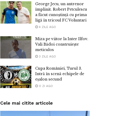
George Jecu, un antrenor
împlinit. Robert Petculescu
a făcut cunoștință cu prima
ligă în tricoul FC Voluntari
4 ZILE AGO
Miza pe viitor la Inter Ilfov.
Vali Bădoi construiește
meticulos
3 ZILE AGO
Cupa României, Turul 3.
Intră în scenă echipele de
eșalon secund
O ZI AGO
Cele mai citite articole