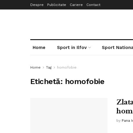
Despre
Publicitate
Cariere
Contact
Home
Sport in Ilfov
Sport Nationa
Home
Tag
homofobie
Etichetă:
homofobie
Zlat
homo
by
Pana I