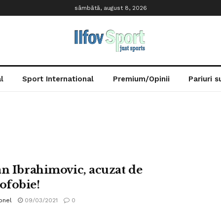
sâmbătă, august 8, 2026
l
Sport International
Premium/Opinii
Pariuri 
an Ibrahimovic, acuzat de
fobie!
onel
09/03/2021
0