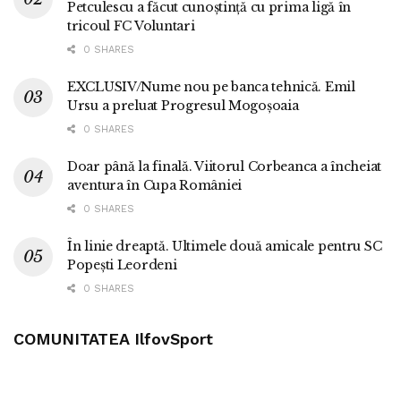
Petculescu a făcut cunoștință cu prima ligă în
tricoul FC Voluntari
0 SHARES
EXCLUSIV/Nume nou pe banca tehnică. Emil
Ursu a preluat Progresul Mogoșoaia
0 SHARES
Doar până la finală. Viitorul Corbeanca a încheiat
aventura în Cupa României
0 SHARES
În linie dreaptă. Ultimele două amicale pentru SC
Popești Leordeni
0 SHARES
COMUNITATEA IlfovSport