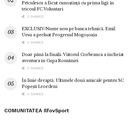
Petculescu a făcut cunoștință cu prima ligă în
tricoul FC Voluntari
0 SHARES
EXCLUSIV/Nume nou pe banca tehnică. Emil
Ursu a preluat Progresul Mogoșoaia
0 SHARES
Doar până la finală. Viitorul Corbeanca a încheiat
aventura în Cupa României
0 SHARES
În linie dreaptă. Ultimele două amicale pentru SC
Popești Leordeni
0 SHARES
COMUNITATEA IlfovSport