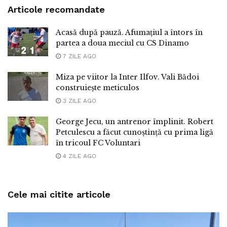
Articole recomandate
Acasă după pauză. Afumațiul a întors în
partea a doua meciul cu CS Dinamo
7 ZILE AGO
Miza pe viitor la Inter Ilfov. Vali Bădoi
construiește meticulos
3 ZILE AGO
George Jecu, un antrenor împlinit. Robert
Petculescu a făcut cunoștință cu prima ligă
în tricoul FC Voluntari
4 ZILE AGO
Cele mai citite articole