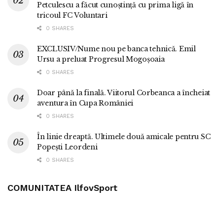
Petculescu a făcut cunoștință cu prima ligă în
tricoul FC Voluntari
0 SHARES
EXCLUSIV/Nume nou pe banca tehnică. Emil
Ursu a preluat Progresul Mogoșoaia
0 SHARES
Doar până la finală. Viitorul Corbeanca a încheiat
aventura în Cupa României
0 SHARES
În linie dreaptă. Ultimele două amicale pentru SC
Popești Leordeni
0 SHARES
COMUNITATEA IlfovSport