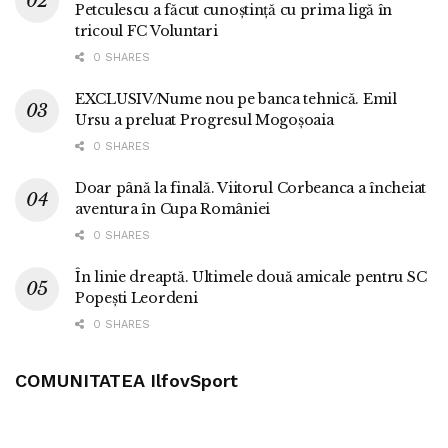
Petculescu a făcut cunoștință cu prima ligă în
tricoul FC Voluntari
0 SHARES
EXCLUSIV/Nume nou pe banca tehnică. Emil
Ursu a preluat Progresul Mogoșoaia
0 SHARES
Doar până la finală. Viitorul Corbeanca a încheiat
aventura în Cupa României
0 SHARES
În linie dreaptă. Ultimele două amicale pentru SC
Popești Leordeni
0 SHARES
COMUNITATEA IlfovSport